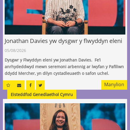
Jonathan Davies yw dysgwr y flwyddyn eleni
05/08/2026
Dysgwr y Flwyddyn eleni yw Jonathan Davies. Fe’i
anrhydeddwyd mewn seremoni arbennig ar lwyfan y Pafiliwn
ddydd Mercher, yn dilyn cystadleuaeth o safon uchel.
Manylion
Eisteddfod Genedlaethol Cymru