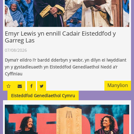
Emyr Lewis yn ennill Cadair Eisteddfod y
Garreg Las
07/08/2026
Dyma’r eildro i’r bardd dderbyn y wobr, yn dilyn ei lwyddiant
yn y gystadleuaeth yn Eisteddfod Genedlaethol Nedd a’r
Cyffiniau
Manylion
Eisteddfod Genedlaethol Cymru