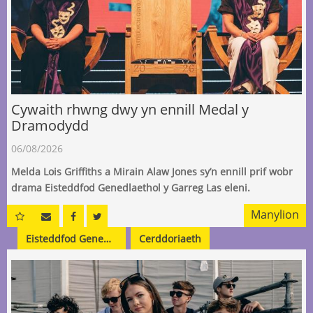
Cywaith rhwng dwy yn ennill Medal y
Dramodydd
06/08/2026
Melda Lois Griffiths a Mirain Alaw Jones sy’n ennill prif wobr
drama Eisteddfod Genedlaethol y Garreg Las eleni.
Manylion
Eisteddfod Genedlaethol Cymru
Cerddoriaeth