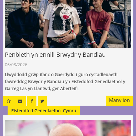
Penbleth yn ennill Brwydr y Bandiau
06/08/2026
Llwyddodd grŵp ifanc o Gaerdydd i guro cystadleuaeth
fawreddog Brwydr y Bandiau yn Eisteddfod Genedlaethol y
Garreg Las yn Llantwd, ger Aberteifi.
Manylion
Eisteddfod Genedlaethol Cymru