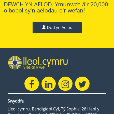
DEWCH YN AELOD. Ymunwch â'r 20,000
o bobol sy'n aelodau o'r wefan!
Dod yn Aelod
Swyddfa
Lleol.cymru, Bendigidol Cyf, Tŷ Sophia, 28 Heol y