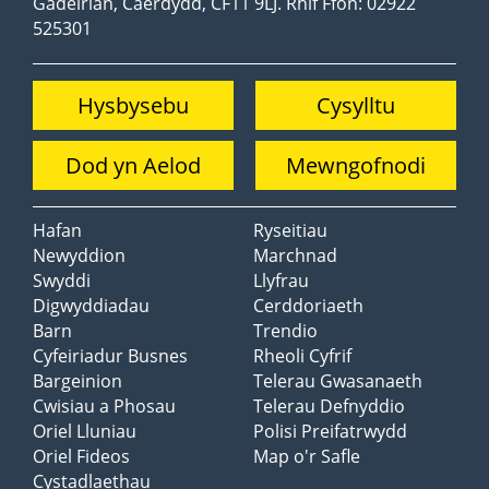
Gadeirlan, Caerdydd, CF11 9LJ. Rhif Ffôn: 02922
525301
Hysbysebu
Cysylltu
Dod yn Aelod
Mewngofnodi
Hafan
Ryseitiau
Newyddion
Marchnad
Swyddi
Llyfrau
Digwyddiadau
Cerddoriaeth
Barn
Trendio
Cyfeiriadur Busnes
Rheoli Cyfrif
Bargeinion
Telerau Gwasanaeth
Cwisiau a Phosau
Telerau Defnyddio
Oriel Lluniau
Polisi Preifatrwydd
Oriel Fideos
Map o'r Safle
Cystadlaethau