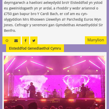
deyrngarwch a haelioni aelwydydd bro’r Eisteddfod yn ystod
eu gweinidogaeth yn yr ardal, a rhoddir y wobr ariannol o
£750 gan bapur bro Y Cardi Bach, er cof am eu cyn-
olygyddion Mrs Rhoswen Llewellyn a’r Parchedig Euros Wyn
Jones. Cefnogir y seremoni gan Gymdeithas Amaethyddol Sir
Benfro.
Manylion
Eisteddfod Genedlaethol Cymru