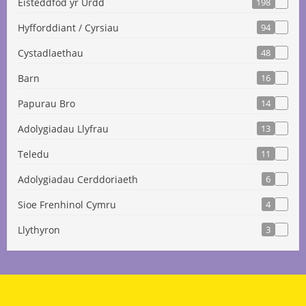
Eisteddfod yr Urdd
198
Hyfforddiant / Cyrsiau
94
Cystadlaethau
48
Barn
16
Papurau Bro
14
Adolygiadau Llyfrau
13
Teledu
11
Adolygiadau Cerddoriaeth
6
Sioe Frenhinol Cymru
4
Llythyron
3