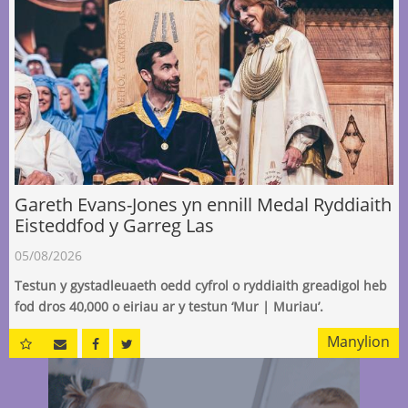
Gareth Evans-Jones yn ennill Medal Ryddiaith
Eisteddfod y Garreg Las
05/08/2026
Testun y gystadleuaeth oedd cyfrol o ryddiaith greadigol heb
fod dros 40,000 o eiriau ar y testun ‘Mur | Muriau’.
Manylion