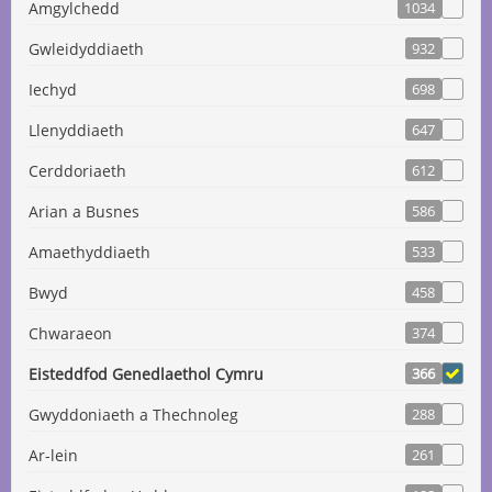
Amgylchedd
1034
Gwleidyddiaeth
932
Iechyd
698
Llenyddiaeth
647
Cerddoriaeth
612
Arian a Busnes
586
Amaethyddiaeth
533
Bwyd
458
Chwaraeon
374
Eisteddfod Genedlaethol Cymru
366
Gwyddoniaeth a Thechnoleg
288
Ar-lein
261