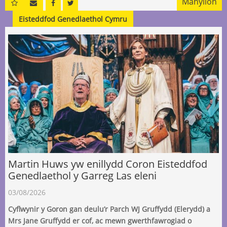
Manylion
Eisteddfod Genedlaethol Cymru
Martin Huws yw enillydd Coron Eisteddfod
Genedlaethol y Garreg Las eleni
03/08/2026
Cyflwynir y Goron gan deulu’r Parch WJ Gruffydd (Elerydd) a
Mrs Jane Gruffydd er cof, ac mewn gwerthfawrogiad o