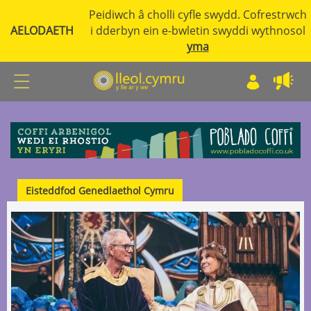
Peidiwch â cholli cyfle swydd. Cofrestrwch
AELODAETH
i dderbyn ein e-bwletin swyddi wythnosol
yma
Eisteddfod Genedlaethol Cymru