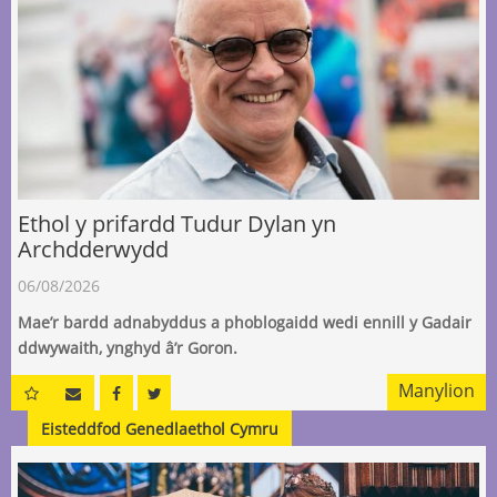
Ethol y prifardd Tudur Dylan yn
Archdderwydd
06/08/2026
Mae’r bardd adnabyddus a phoblogaidd wedi ennill y Gadair
ddwywaith, ynghyd â’r Goron.
Manylion
Eisteddfod Genedlaethol Cymru