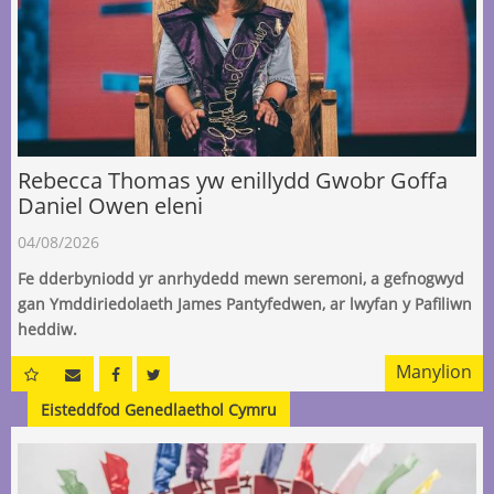
Rebecca Thomas yw enillydd Gwobr Goffa
Daniel Owen eleni
04/08/2026
Fe dderbyniodd yr anrhydedd mewn seremoni, a gefnogwyd
gan Ymddiriedolaeth James Pantyfedwen, ar lwyfan y Pafiliwn
heddiw.
Manylion
Eisteddfod Genedlaethol Cymru