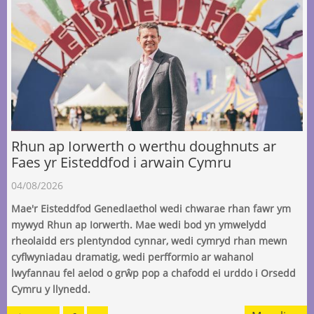
Rhun ap Iorwerth o werthu doughnuts ar
Faes yr Eisteddfod i arwain Cymru
04/08/2026
Mae'r Eisteddfod Genedlaethol wedi chwarae rhan fawr ym
mywyd Rhun ap Iorwerth. Mae wedi bod yn ymwelydd
rheolaidd ers plentyndod cynnar, wedi cymryd rhan mewn
cyflwyniadau dramatig, wedi perfformio ar wahanol
lwyfannau fel aelod o grŵp pop a chafodd ei urddo i Orsedd
Cymru y llynedd.