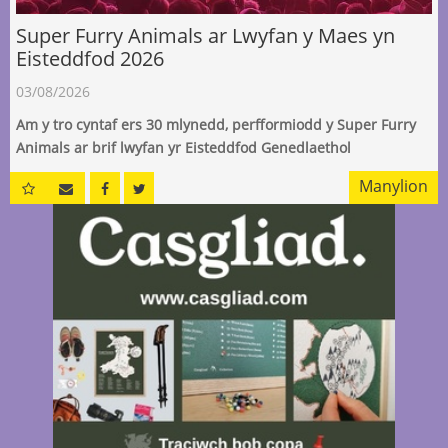
Super Furry Animals ar Lwyfan y Maes yn
Eisteddfod 2026
03/08/2026
Am y tro cyntaf ers 30 mlynedd, perfformiodd y Super Furry
Animals ar brif lwyfan yr Eisteddfod Genedlaethol
Manylion