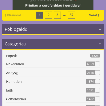
‹
›
1
2
3
…
37
Blaenorol
Nesaf
Poblogaidd
Categorïau
Popeth
6528
Newyddion
6059
Addysg
2148
Hamdden
1874
Iaith
1671
Celfyddydau
1482