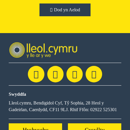
Dod yn Aelod
Swyddfa
Lleol.cymru, Bendigidol Cyf, Tŷ Sophia, 28 Heol y
Gadeirlan, Caerdydd, CF11 9LJ. Rhif Ffôn: 02922 525301
Hysbysebu
Cysylltu