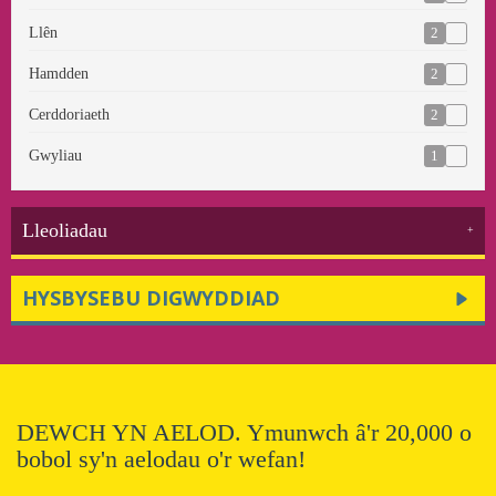
2
Llên
2
Hamdden
2
Cerddoriaeth
1
Gwyliau
Lleoliadau
HYSBYSEBU DIGWYDDIAD
DEWCH YN AELOD. Ymunwch â'r 20,000 o
bobol sy'n aelodau o'r wefan!