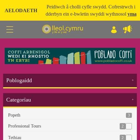
Peidiwch â cholli cyfle swydd. Cofrestrwch i
AELODAETH
dderbyn ein e-bwletin swyddi wythnosol
yma
Poblogaidd
Categorïau
3
Popeth
2
Professional Tours
2
Tethiau