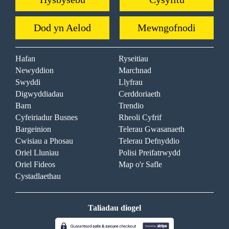
Dod yn Aelod
Mewngofnodi
Hafan
Ryseitiau
Newyddion
Marchnad
Swyddi
Llyfrau
Digwyddiadau
Cerddoriaeth
Barn
Trendio
Cyfeiriadur Busnes
Rheoli Cyfrif
Bargeinion
Telerau Gwasanaeth
Cwisiau a Phosau
Telerau Defnyddio
Oriel Lluniau
Polisi Preifatrwydd
Oriel Fideos
Map o'r Safle
Cystadlaethau
Taliadau diogel