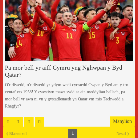
Pa mor bell yr aiff Cymru yng Nghwpan y Byd
Qatar?
O'r diwedd, o'r diwedd yr ydym wedi cyrraedd Cwpan y Byd am y tro
cyntaf ers 1958! Y cwestiwn mawr sydd ar ein meddyliau bellach, pa
mor bell yr awn ni yn y gystadleuaeth yn Qatar ym mis Tachwedd a
Rhagfyr?
Manylion
‹
›
1
Blaenorol
Nesaf