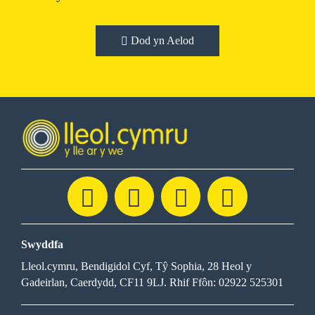
Dod yn Aelod
Swyddfa
Lleol.cymru, Bendigidol Cyf, Tŷ Sophia, 28 Heol y
Gadeirlan, Caerdydd, CF11 9LJ. Rhif Ffôn: 02922 525301