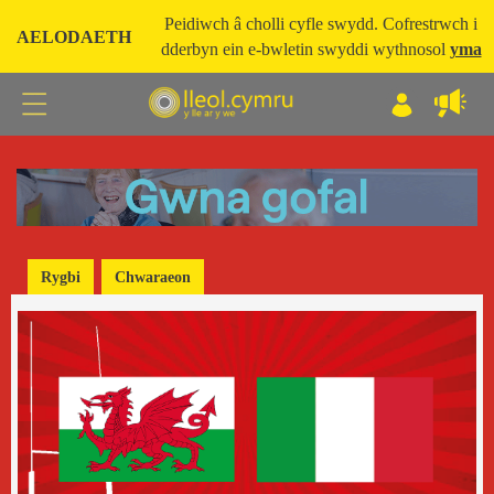
Peidiwch â cholli cyfle swydd. Cofrestrwch i
AELODAETH
dderbyn ein e-bwletin swyddi wythnosol
yma
Rygbi
Chwaraeon