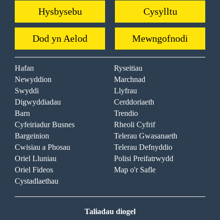
Hysbysebu
Cysylltu
Dod yn Aelod
Mewngofnodi
Hafan
Ryseitiau
Newyddion
Marchnad
Swyddi
Llyfrau
Digwyddiadau
Cerddoriaeth
Barn
Trendio
Cyfeiriadur Busnes
Rheoli Cyfrif
Bargeinion
Telerau Gwasanaeth
Cwisiau a Phosau
Telerau Defnyddio
Oriel Lluniau
Polisi Preifatrwydd
Oriel Fideos
Map o'r Safle
Cystadlaethau
Taliadau diogel