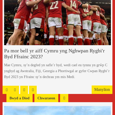
Pa mor bell yr aiff Cymru yng Nghwpan Rygbi'r
Byd Ffrainc 2023?
Mae Cymru, sy’n degfed yn safle’r byd, wedi cael eu tynnu yn grŵp C
ynghyd ag Awstralia, Fiji, Georgia a Phortiwgal ar gyfer Cwpan Rygbi’r
Byd 2023 yn Ffrainc sy’n dechrau ym mis Medi.
Manylion
Bwyd a Diod
Chwaraeon