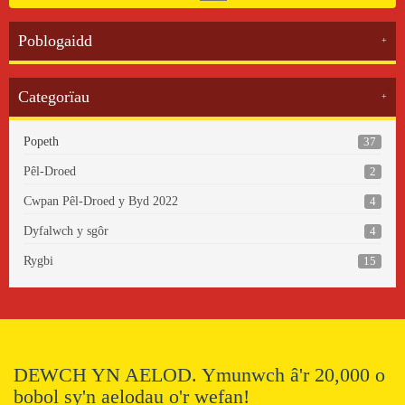
Poblogaidd
Categorïau
37
Popeth
Pêl-Droed
2
Cwpan Pêl-Droed y Byd 2022
4
Dyfalwch y sgôr
4
Rygbi
15
DEWCH YN AELOD. Ymunwch â'r 20,000 o
bobol sy'n aelodau o'r wefan!