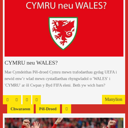
CYMRU neu WALES?
Mae Cymdeithas Pêl-droed Cymru mewn trafodaethau gydag UEFA i
newid enw’r wlad mewn cystadlaethau rhyngwladol o 'WALES' i
'CYMRU' ar ôl Cwpan y Byd FIFA eleni. Beth yw wich barn?
Manylion
Chwaraeon
Pêl-Droed