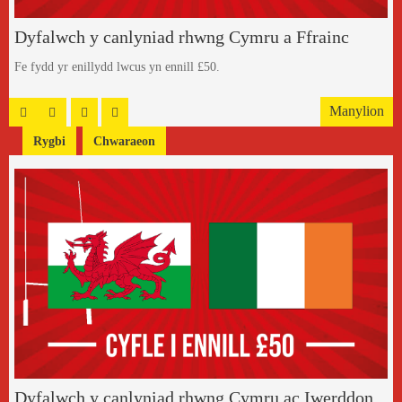
Dyfalwch y canlyniad rhwng Cymru a Ffrainc
Fe fydd yr enillydd lwcus yn ennill £50.
Manylion
Rygbi
Chwaraeon
Dyfalwch y canlyniad rhwng Cymru ac Iwerddon