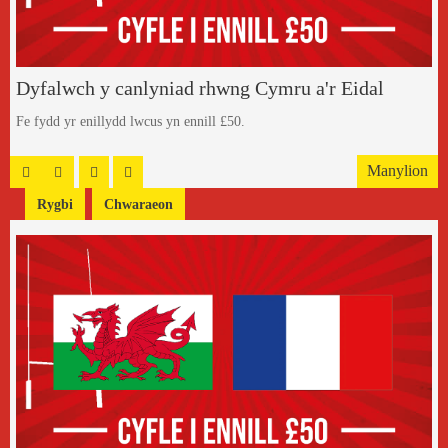
Dyfalwch y canlyniad rhwng Cymru a'r Eidal
Fe fydd yr enillydd lwcus yn ennill £50.
Manylion
Rygbi
Chwaraeon